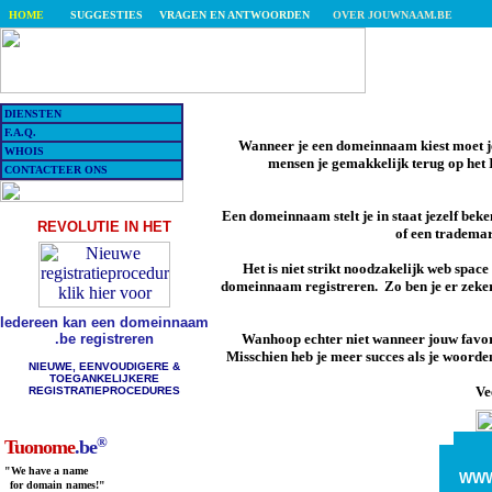
HOME
SUGGESTIES
VRAGEN EN ANTWOORDEN
OVER JOUWNAAM.BE
DIENSTEN
F.A.Q.
Wanneer je een domeinnaam kiest moet je
WHOIS
mensen je gemakkelijk terug op het 
CONTACTEER ONS
Een domeinnaam stelt je in staat jezelf bek
REVOLUTIE IN HET
of een tradema
Het is niet strikt noodzakelijk web space 
domeinnaam registreren. Zo ben je er zeke
Iedereen kan een domeinnaam
.be registreren
Wanhoop echter niet wanneer jouw favor
Misschien heb je meer succes als je woord
NIEUWE, EENVOUDIGERE &
TOEGANKELIJKERE
Ve
REGISTRATIEPROCEDURES
®
Tuonome
.be
"We have a name
WW
for domain names!"