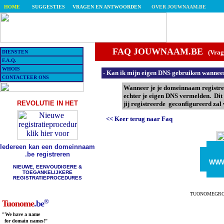
HOME
SUGGESTIES
VRAGEN EN ANTWOORDEN
OVER JOUWNAAM.BE
FAQ JOUWNAAM.BE
(Vrag
DIENSTEN
F.A.Q.
WHOIS
-
Kan ik mijn eigen DNS gebruiken wanneer
CONTACTEER ONS
Wanneer je je domeinnaam registr
echter je eigen DNS vermelden. Dit
REVOLUTIE IN HET
jij registreerde geconfigureerd za
<< Keer terug naar Faq
Iedereen kan een domeinnaam
.be registreren
WW
NIEUWE, EENVOUDIGERE &
TOEGANKELIJKERE
REGISTRATIEPROCEDURES
TUONOMEGROUP, 
®
Tuonome
.be
"We have a name
for domain names!"